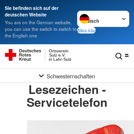
Sie befinden sich auf der
Sprache wechseln zu
deutschen Website
You are on the German website,
you can use the switch to switch to
Alles klar
the English one
Ortsverein
Sulz e.V.
in Lahr-Sulz
Schwesternschaften
Lesezeichen -
Servicetelefon