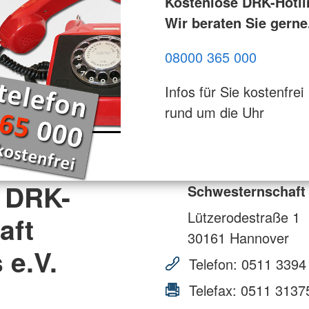
Kostenlose DRK-Hotli
Wir beraten Sie gerne
08000 365 000
Infos für Sie kostenfrei
rund um die Uhr
 DRK-
Schwesternschaft
Lützerodestraße 1
aft
30161
Hannover
 e.V.
Telefon:
0511 3394
Telefax:
0511 3137