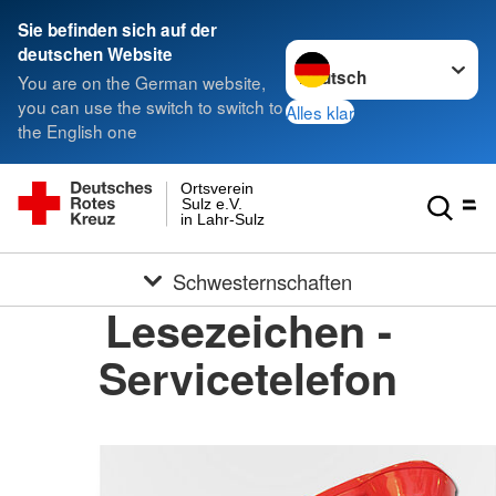
Sie befinden sich auf der
Sprache wechseln zu
deutschen Website
You are on the German website,
you can use the switch to switch to
Alles klar
the English one
Ortsverein
Sulz e.V.
in Lahr-Sulz
Schwesternschaften
Lesezeichen -
Servicetelefon